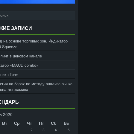
ЖИЕ ЗАПИСИ
д на основе торговых зон. Индикатор
 Squeeze
пинг в ценовом канале
катор «MACD combo»
ник «Ten»
егия на барах по методу анализа рынка
жона Бенжамина
ЕНДАРЬ
 2020
Вт
Ср
Чт
Пт
Сб
Вс
1
2
3
4
5