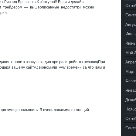
т Ричард Бренсон: «К чёрту всё! Бери и делай!»
Октяб
м трейдером — вышеописанные недостатки можно
ерил.
Сентя
Авгус
Июль
Июнь
Май 
Апрел
единственное к врачу неходил про расстройства незнаю)При
годаря вашему сайту,сэкономили кучу времени за что вам и
Март 
Февр
Январ
Декаб
Ноябр
 про эмоциональность. Я очень зависима от эмоций..
Октяб
Сентя