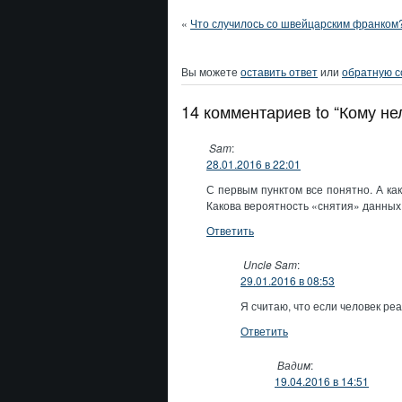
«
Что случилось со швейцарским франком
Вы можете
оставить ответ
или
обратную с
14 комментариев to “Кому не
Sam
:
28.01.2016 в 22:01
С первым пунктом все понятно. А как
Какова вероятность «снятия» данных 
Ответить
Uncle Sam
:
29.01.2016 в 08:53
Я считаю, что если человек реа
Ответить
Вадим
:
19.04.2016 в 14:51