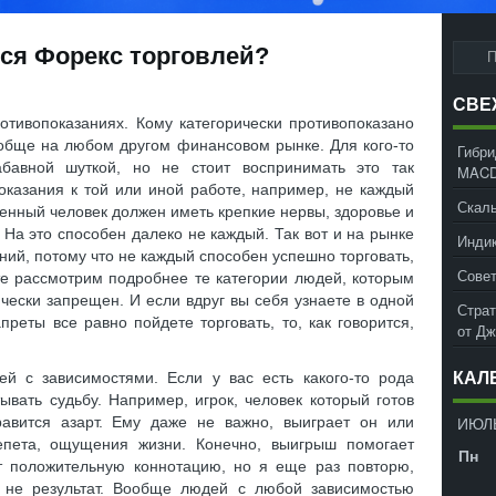
ся Форекс торговлей?
СВЕ
отивопоказаниях. Кому категорически противопоказано
ообще на любом другом финансовом рынке. Для кого-то
Гибри
абавной шуткой, но не стоит воспринимать это так
MACD
оказания к той или иной работе, например, не каждый
Скаль
енный человек должен иметь крепкие нервы, здоровье и
 На это способен далеко не каждый. Так вот и на рынке
Инди
ний, потому что не каждый способен успешно торговать,
Совет
йте рассмотрим подробнее те категории людей, которым
чески запрещен. И если вдруг вы себя узнаете в одной
Страт
преты все равно пойдете торговать, то, как говорится,
от Д
й с зависимостями. Если у вас есть какого-то рода
КАЛ
ывать судьбу. Например, игрок, человек который готов
ИЮЛЬ
равится азарт. Ему даже не важно, выиграет он или
репета, ощущения жизни. Конечно, выигрыш помогает
Пн
т положительную коннотацию, но я еще раз повторю,
 не результат. Вообще людей с любой зависимостью