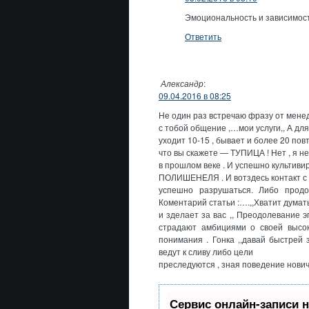
Эмоциональность и зависимост
Ответить
Александр
:
09.04.2016 в 08:25
Не один раз встречаю фразу от менед
с тобой общение ,…мои услуги,, А дл
уходит 10-15 , бывает и более 20 повт
что вы скажете — ТУПИЦА ! Нет , я н
в прошлом веке . И успешно культиви
ПОЛИШЕНЕЛЯ . И вотздесь контакт с
успешно разрушаться. Либо продо
Коментарий статьи :….,,Хватит думать
и зделает за вас ,, Преодолевание 
страдают амбициями о своей высок
понимания . Гонка ,,давай быстрей 
ведут к сливу либо цели
преследуются , зная поведение нович
Сервис онлайн-записи н