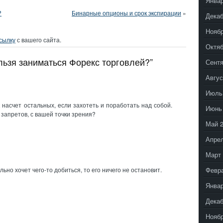
Январ
?
Бинарные опционы и срок экспирации
»
Декаб
Ноябр
сылку
с вашего сайта.
Октяб
льзя заниматься Форекс торговлей?”
Сентя
Авгус
Июль
 насчет остальных, если захотеть и поработать над собой.
Июнь
запретов, с вашей точки зрения?
Май 
Апрел
Март 
Февр
льно хочет чего-то добиться, то его ничего не остановит.
Январ
Декаб
Ноябр