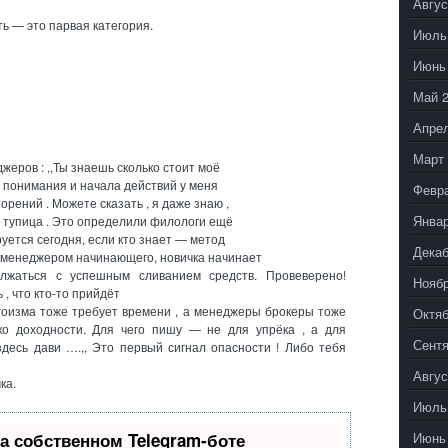
Авгус
ь — это парвая категория.
Июль
Июнь
Май 
Апрел
Март 
жеров : ,,Ты знаешь сколько стоит моё
я понимания и начала действий у меня
Февр
орений . Можете сказать , я даже знаю ,
Январ
е тупица . Это определили филологи ещё
руется сегодня, если кто знает — метод
Декаб
 менеджером начинающего, новичка начинает
лжаться с успешным сливанием средств. Провеверено!
Ноябр
 , что кто-то прийдёт
эгоизма тоже требует времени , а менеджеры брокеры тоже
Октяб
о доходности. Для чего пишу — не для упрёка , а для
Сентя
здесь дави ….,, Это первый сигнал опасности ! Либо тебя
Авгус
ка.
Июль
Июнь
а собственном Telegram-боте