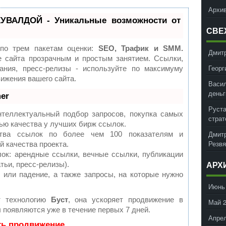
Архив
УВАЛДОЙ - Уникальные возможности от
СВЕ
 по трем пакетам оценки:
SEO, Трафик и SMM.
Дмит
 сайта прозрачным и простым занятием. Ссылки,
Георг
ания, пресс-релизы - используйте по максимуму
ижения вашего сайта.
Васил
деньг
er
Руст
теллектуальный подбор запросов, покупка самых
страт
ью качества у лучших бирж ссылок.
Дмит
ства ссылок по более чем 100 показателям и
Резвя
 качества проекта.
к: арендные ссылки, вечные ссылки, публикации
тьи, пресс-релизы).
АРХ
 или падение, а также запросы, на которые нужно
Июнь
т технологию
Буст
, она ускоряет продвижение в
Май 
ы появляются уже в течение первых 7 дней.
Апрел
ть продвижение