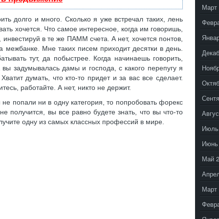
Март 
ить долго и много. Сколько я уже встречал таких, лень
Февр
ывать хочется. Что самое интересное, когда им говоришь,
Январ
, инвестируй в те же ПАММ счета. А нет, хочется понтов,
а межбанке. Мне таких писем приходит десятки в день.
Декаб
атывать тут, да побыстрее. Когда начинаешь говорить,
Ноябр
А вы задумывалась дамы и господа, с какого перепугу я
Хватит думать, что кто-то придет и за вас все сделает.
Октяб
итесь, работайте. А нет, никто не держит.
Сентя
ы не попали ни в одну категория, то попробовать форекс
не получится, вы все равно будете знать, что вы что-то
Авгус
олучите одну из самых классных профессий в мире.
Июль
Июнь
Май 
Апрел
Март 
Февр