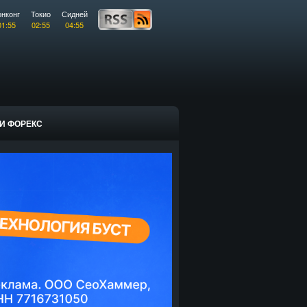
онконг
Токио
Сидней
01:55
02:55
04:55
И ФОРЕКС