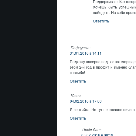
Поддерживаю. Как говори
Хочешь быть успешны
победить. На себе пров
Ответить
Пафнутка
:
31.01.2016 в 14:11
Подхожу наверно под все категории,
этом 2-й год в профит и именно бла
спасибо!
Ответить
Юлия
:
04.02.2016 в 17:00
Я лентяйка. Но тут не сказано ничего
Ответить
Uncle Sam
:
05.02.2016 в 08:19