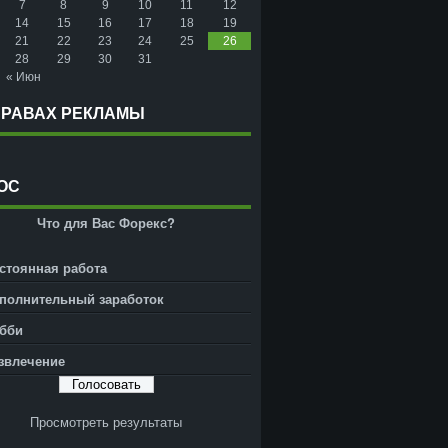
7
8
9
10
11
12
14
15
16
17
18
19
21
22
23
24
25
26
28
29
30
31
« Июн
ПРАВАХ РЕКЛАМЫ
ОС
Что для Вас Форекс?
стоянная работа
полнительный заработок
бби
звлечение
Просмотреть результаты