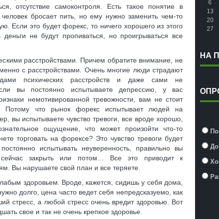
6
ься, отсутствие самоконтроля. Есть такое понятие в
13
 человек бросает пить, но ему нужно заменить чем-то
20
ую. Если это будет форекс, то ничего хорошего из этого
27
ь деньги не будут пропиваться, но проигрываться все
НА 
ческими расстройствами. Причем обратите внимание, не
именно с расстройствами. Очень многие люди страдают
идами психических расстройств и даже сами не
сли вы постоянно испытываете депрессию, у вас
ОПР
ризнаки немотивированной тревожности, вам не стоит
с. Потому что рынок форекс испытывает людей на
ер, вы испытываете чувство тревоги, все вроде хорошо,
сознательное ощущение, что может произойти что-то
По
нете торговать на форексе? Это чувство тревоги будет
До
постоянно испытывать неуверенность, правильно вы
 сейчас закрыть или потом… Все это приводит к
Хо
. Вы нарушаете свой план и все теряете.
Ра
лабым здоровьем. Вроде, кажется, сидишь у себя дома,
нужно долго, цена часто ведет себя непредсказуемо, как
ий стресс, а любой стресс очень вредит здоровью. Вот
шать свое и так не очень крепкое здоровье.