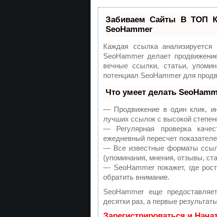
Забиваем Сайты В ТОП К
SeoHammer
Каждая ссылка анализируется
SeoHammer делает продвижение
вечные ссылки, статьи, упомин
потенциал SeoHammer для продв
Что умеет делать SeoHamm
— Продвижение в один клик, ин
лучших ссылок с высокой степен
— Регулярная проверка каче
ежедневный пересчет показателей
— Все известные форматы ссыло
(упоминания, мнения, отзывы, ста
— SeoHammer покажет, где рост
обратить внимание.
SeoHammer еще предоставляе
десятки раз, а первые результат
Зарегистрироваться и Нача