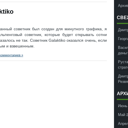
Архив
ktiko
СВЕ
данный советник был создан для минутного графика, я
Дмит
ьпенговый советник, которые будет открывать сотни
Георг
азалось не так. Советник Galaktiko оказался очень, если
ным и взвешенным.
Васил
деньг
 комментариев »
Руст
страт
Дмит
Резвя
АРХ
Июнь
Май 
Апрел