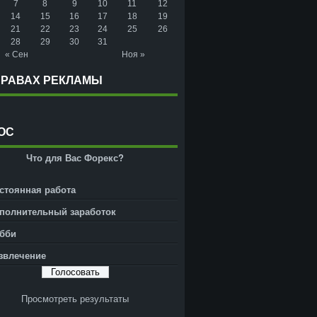
7
8
9
10
11
12
14
15
16
17
18
19
21
22
23
24
25
26
28
29
30
31
« Сен
Ноя »
ПРАВАХ РЕКЛАМЫ
ОС
Что для Вас Форекс?
стоянная работа
полнительный заработок
бби
звлечение
Просмотреть результаты