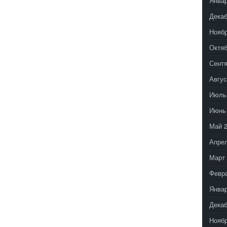
Январ
Декаб
Ноябр
Октяб
Сентя
Авгус
Июль
Июнь
Май 
Апрел
Март 
Февр
Январ
Декаб
Ноябр