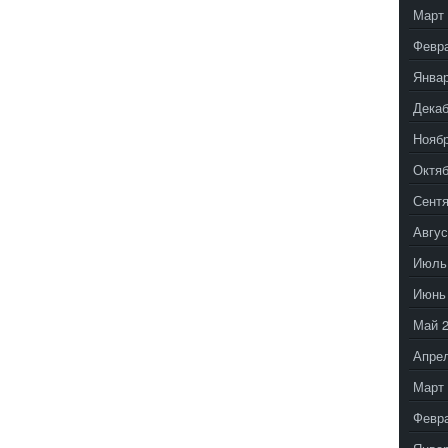
Март 
Февр
Январ
Декаб
Ноябр
Октяб
Сентя
Авгус
Июль
Июнь
Май 
Апрел
Март 
Февр