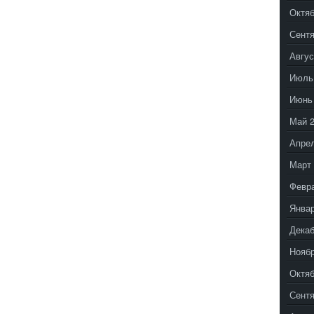
Октяб
Сентя
Авгус
Июль
Июнь
Май 
Апрел
Март 
Февр
Январ
Декаб
Ноябр
Октяб
Сентя