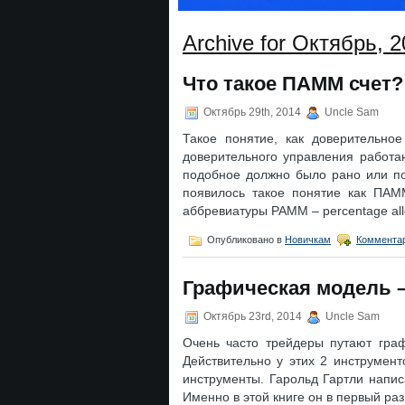
Archive for Октябрь, 
Что такое ПАММ счет?
Октябрь 29th, 2014
Uncle Sam
Такое понятие, как доверительно
доверительного управления работа
подобное должно было рано или по
появилось такое понятие как ПАМ
аббревиатуры РАММ – percentage al
Опубликовано в
Новичкам
Комментар
Графическая модель – 
Октябрь 23rd, 2014
Uncle Sam
Очень часто трейдеры путают гра
Действительно у этих 2 инструмент
инструменты. Гарольд Гартли написа
Именно в этой книге он в первый ра