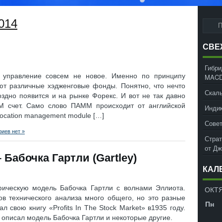
2014
СВЕ
Гибри
е управление совсем не новое. Именно по принципу
MACD
ют различные хэдженговые фонды. Понятно, что нечто
Скаль
здно появится и на рынке Форекс. И вот не так давно
М счет. Само слово ПАММ происходит от английской
Инди
location management module […]
Совет
иев нет »
Страт
от Д
Бабочка Гартли (Gartley)
КАЛ
фическую модель Бабочка Гартли с волнами Эллиота.
ОКТЯ
ов технического анализа много общего, но это разные
Пн
л свою книгу «Profits In The Stock Market» в1935 году.
з описал модель Бабочка Гартли и некоторые другие.