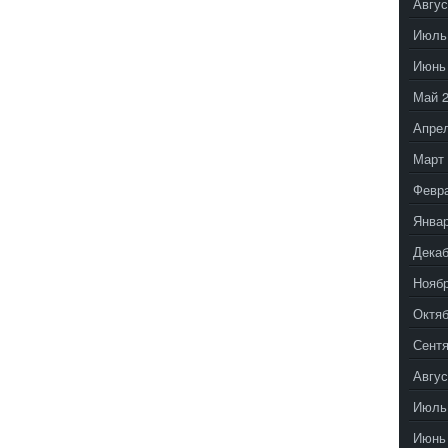
Авгус
Июль
Июнь
Май 
Апрел
Март 
Февр
Январ
Декаб
Ноябр
Октяб
Сентя
Авгус
Июль
Июнь