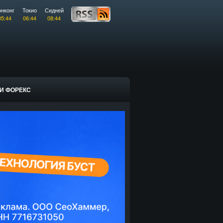
онконг
Токио
Сидней
05:44
06:44
08:44
И ФОРЕКС