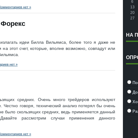
6
13
Комментариев нет »
20
27
 Форекс
НА 
 излагать идеи Билла Вильямса, более того я даже не
и на этот счет, которые, вполне возможно, совпадут или
Вильямса.
ОПР
риев нет »
По
До
льзящих средних. Очень много трейдеров используют
Хо
. Честно говоря, технический анализ потерял бы очень
Ра
 не было скользящих средних, ведь применяется данный
 Давайте рассмотрим случаи применения данного
Комментариев нет »