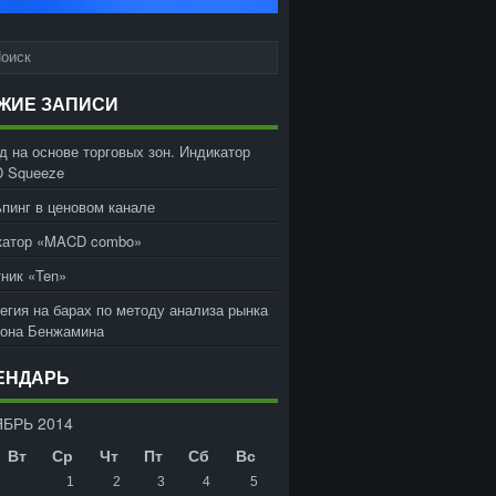
ЖИЕ ЗАПИСИ
д на основе торговых зон. Индикатор
 Squeeze
пинг в ценовом канале
катор «MACD combo»
ник «Ten»
егия на барах по методу анализа рынка
жона Бенжамина
ЕНДАРЬ
БРЬ 2014
Вт
Ср
Чт
Пт
Сб
Вс
1
2
3
4
5