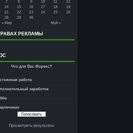
7
8
9
10
11
12
14
15
16
17
18
19
21
22
23
24
25
26
28
29
30
« Мар
Май »
ПРАВАХ РЕКЛАМЫ
ОС
Что для Вас Форекс?
стоянная работа
полнительный заработок
бби
звлечение
Просмотреть результаты