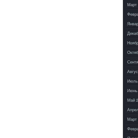
Март 
Февр
Январ
Декаб
Ноябр
Октяб
Сентя
Авгус
Июль
Июнь
Май 
Апрел
Март 
Февр