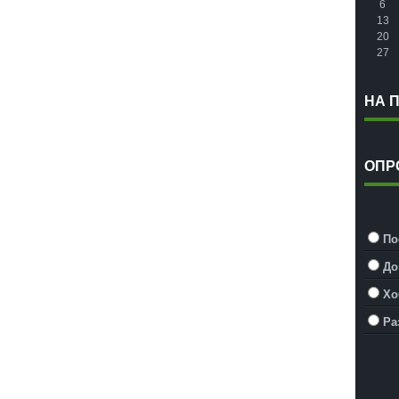
6
13
20
27
НА 
ОПР
По
До
Хо
Ра