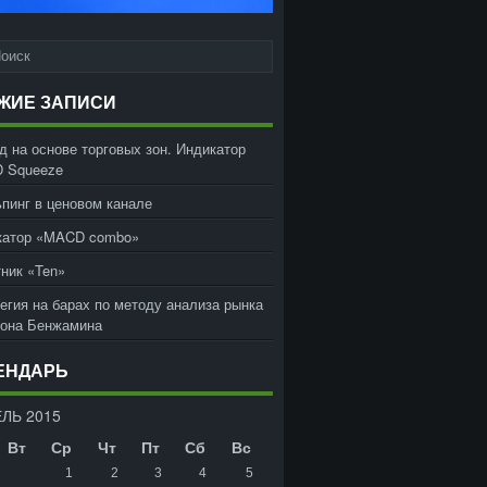
ЖИЕ ЗАПИСИ
д на основе торговых зон. Индикатор
 Squeeze
пинг в ценовом канале
катор «MACD combo»
ник «Ten»
егия на барах по методу анализа рынка
жона Бенжамина
ЕНДАРЬ
ЛЬ 2015
Вт
Ср
Чт
Пт
Сб
Вс
1
2
3
4
5