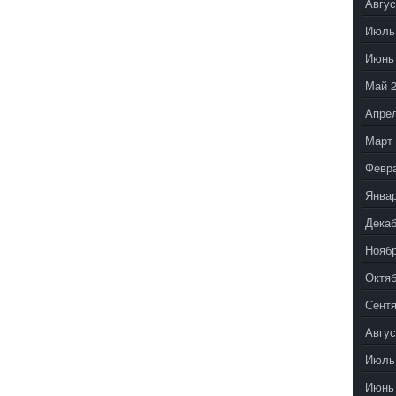
Авгус
Июль
Июнь
Май 
Апрел
Март 
Февр
Январ
Декаб
Ноябр
Октяб
Сентя
Авгус
Июль
Июнь