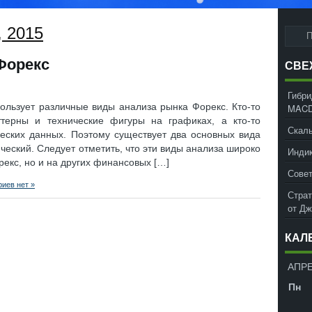
, 2015
Форекс
СВЕ
Гибри
ользует различные виды анализа рынка Форекс. Кто-то
MACD
ттерны и технические фигуры на графиках, а кто-то
Скаль
еских данных. Поэтому существует два основных вида
еский. Следует отметить, что эти виды анализа широко
Инди
екс, но и на других финансовых […]
Совет
иев нет »
Страт
от Д
КАЛ
АПРЕ
Пн