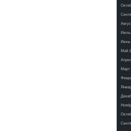
Октяб
Сентя
Авгус
Июль
Июнь
Май 
Апрел
Март 
Февр
Январ
Декаб
Ноябр
Октяб
Сентя