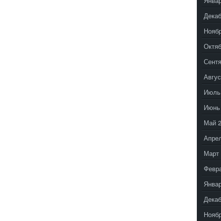
Январ
Декаб
Ноябр
Октяб
Сентя
Авгус
Июль
Июнь
Май 
Апрел
Март 
Февр
Январ
Декаб
Ноябр