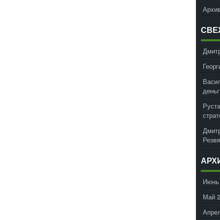
Архив
СВЕ
Дмит
Георг
Васил
деньг
Руст
страт
Дмит
Резвя
АРХ
Июнь
Май 
Апрел