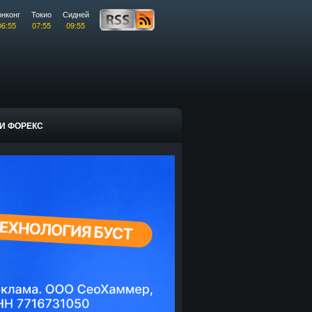
онконг
Токио
Сидней
06:55
07:55
09:55
И ФОРЕКС