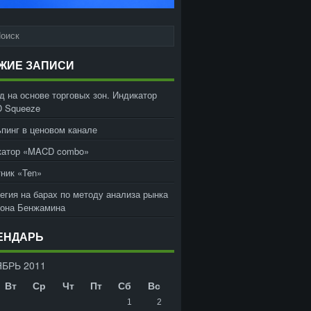
ЖИЕ ЗАПИСИ
д на основе торговых зон. Индикатор
 Squeeze
пинг в ценовом канале
катор «MACD combo»
ник «Ten»
егия на барах по методу анализа рынка
жона Бенжамина
ЕНДАРЬ
БРЬ 2011
Вт
Ср
Чт
Пт
Сб
Вс
1
2