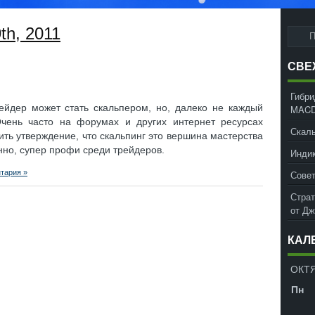
th, 2011
СВЕ
Гибри
ейдер может стать скальпером, но, далеко не каждый
MACD
Очень часто на форумах и других интернет ресурсах
Скаль
ть утверждение, что скальпинг это вершина мастерства
енно, супер профи среди трейдеров.
Инди
тария »
Совет
Страт
от Д
КАЛ
ОКТЯ
Пн