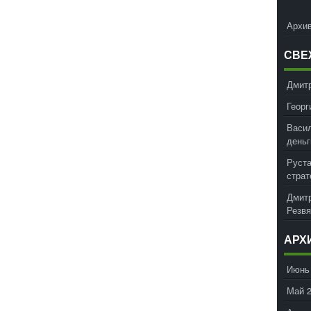
Архив
СВЕ
Дмит
Георг
Васил
деньг
Руст
страт
Дмит
Резвя
АРХ
Июнь
Май 