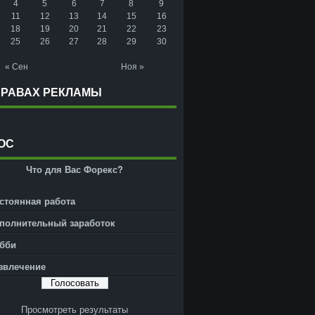
4
5
6
7
8
9
11
12
13
14
15
16
18
19
20
21
22
23
25
26
27
28
29
30
« Сен
Ноя »
ПРАВАХ РЕКЛАМЫ
ОС
Что для Вас Форекс?
стоянная работа
полнительный заработок
бби
звлечение
Просмотреть результаты