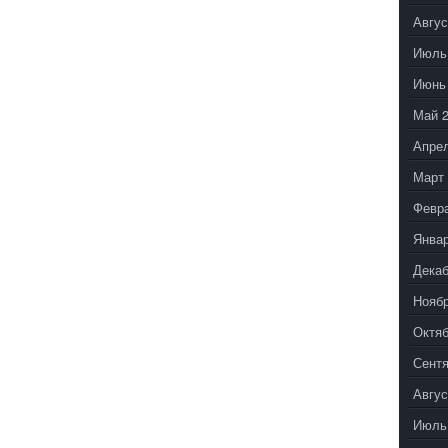
Авгус
Июль
Июнь
Май 
Апрел
Март 
Февр
Январ
Декаб
Ноябр
Октяб
Сентя
Авгус
Июль