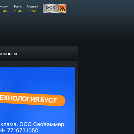
онконг
Токио
Сидней
18:45
19:45
21:45
И ФОРЕКС