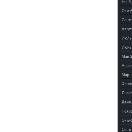
Ноябр
Октяб
Сентя
Авгус
Июль
Июнь
Май 
Апрел
Март 
Февр
Январ
Декаб
Ноябр
Октяб
Сентя