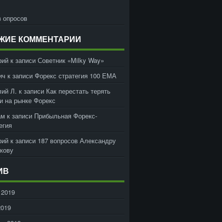
 опросов
ЖИЕ КОММЕНТАРИИ
рий
к записи
Советник «Milky Way»
ич
к записи
Форекс стратегия 100 ЕМА
ий Л.
к записи
Как перестать терять
и на рынке Форекс
ам
к записи
Прибыльная Форекс-
егия
рий
к записи
187 вопросов Александру
кову
ИВ
 2019
2019