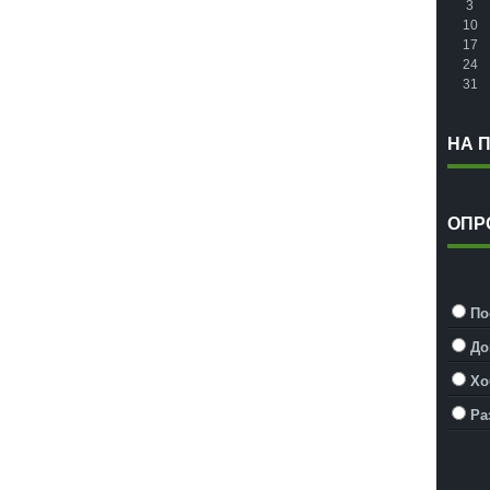
3
10
17
24
31
НА 
ОПР
По
До
Хо
Ра