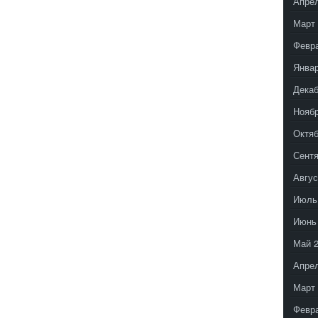
Апрел
Март 
Февр
Январ
Декаб
Ноябр
Октяб
Сентя
Авгус
Июль
Июнь
Май 
Апрел
Март 
Февр