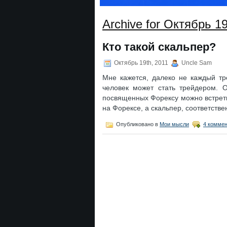
Archive for Октябрь 19
Кто такой скальпер?
Октябрь 19th, 2011
Uncle Sam
Мне кажется, далеко не каждый тр
человек может стать трейдером. 
посвященных Форексу можно встрети
на Форексе, а скальпер, соответств
Опубликовано в
Мои мысли
4 коммен