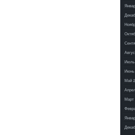
Январ
Декаб
Ноябр
Октяб
Сентя
Авгус
Июль
Июнь
Май 
Апрел
Март 
Февр
Январ
Декаб