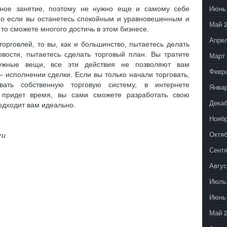
Июнь
жное занятие, поэтому не нужно еще и самому себе
 но если вы останетесь спокойным и уравновешенным и
Май 
то сможете многого достичь в этом бизнесе.
Апрел
орговлей, то вы, как и большинство, пытаетесь делать
овости, пытаетесь сделать торговый план. Вы тратите
Март 
ужные вещи, все эти действия не позволяют вам
Февр
 исполнении сделки. Если вы только начали торговать,
вать собственную торговую систему, в интернете
Январ
а придет время, вы сами сможете разработать свою
Декаб
подходит вам идеально.
Ноябр
Октяб
ru
Сентя
Авгус
Июль
Июнь
Май 