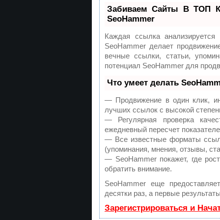
Забиваем Сайты В ТОП К
SeoHammer
Каждая ссылка анализируется
SeoHammer делает продвижение
вечные ссылки, статьи, упомин
потенциал SeoHammer для продв
Что умеет делать SeoHamm
— Продвижение в один клик, ин
лучших ссылок с высокой степен
— Регулярная проверка каче
ежедневный пересчет показателей
— Все известные форматы ссыло
(упоминания, мнения, отзывы, ста
— SeoHammer покажет, где рост
обратить внимание.
SeoHammer еще предоставляе
десятки раз, а первые результат
Зарегистрироваться и Нача