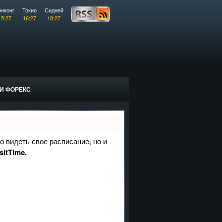
онконг
Токио
Сидней
15:27
16:27
18:27
И ФОРЕКС
о видеть свое расписание, но и
sitTime.