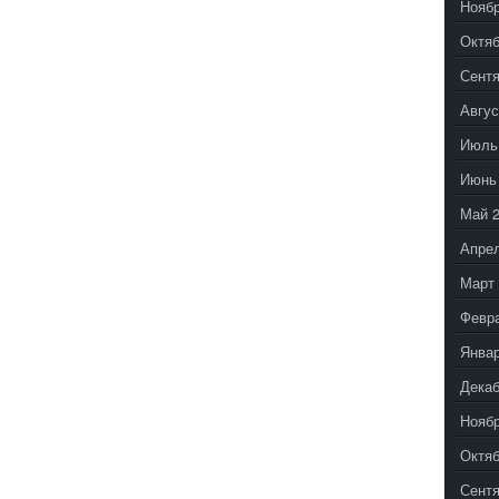
Ноябр
Октяб
Сентя
Авгус
Июль
Июнь
Май 
Апрел
Март 
Февр
Январ
Декаб
Ноябр
Октяб
Сентя