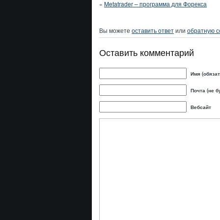
«
Metatrader – программа для Форекса
Вы можете
оставить ответ
или
обратную с
Оставить комментарий
Имя (обяза
Почта (не б
Вебсайт