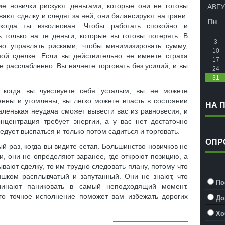
АВГУ
е новички рискуют деньгами, которые они не готовы
ывают сделку и следят за ней, они балансируют на грани.
Пн
 когда ты взволнован. Чтобы работать спокойно и
 только на те деньги, которые вы готовы потерять. В
3
но управлять рисками, чтобы минимизировать сумму,
10
ой сделке. Если вы действительно не имеете страха
17
ее расслабленно. Вы начнете торговать без усилий, и вы
24
31
 когда вы чувствуете себя усталым, вы не можете
енны и утомлены, вы легко можете впасть в состоянии
НА 
ленькая неудача сможет вывести вас из равновесия, и
онцентрация требует энергии, а у вас нет достаточно
ледует выспаться и только потом садиться и торговать.
ОПР
ый раз, когда вы видите сетап. Большинство новичков не
, они не определяют заранее, где откроют позицию, а
рывают сделку, то им трудно следовать плану, потому что
ишком расплывчатый и запутанный. Они не знают, что
По
чинают паниковать в самый неподходящий момент.
го точное исполнение поможет вам избежать дорогих
До
Хо