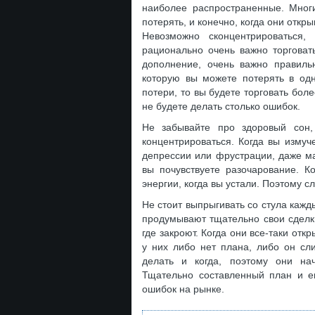
наиболее распространенные. Многи
потерять, и конечно, когда они откр
Невозможно сконцентрироваться,
рационально очень важно торговать
дополнение, очень важно правиль
которую вы можете потерять в одн
потери, то вы будете торговать бол
не будете делать столько ошибок.
Не забывайте про здоровый сон,
концентрироваться. Когда вы измуч
депрессии или фрустрации, даже ма
вы почувствуете разочарование. К
энергии, когда вы устали. Поэтому с
Не стоит выпрыгивать со стула кажд
продумывают тщательно свои сделки
где закроют. Когда они все-таки отк
у них либо нет плана, либо он сл
делать и когда, поэтому они на
Тщательно составленный план и е
ошибок на рынке.