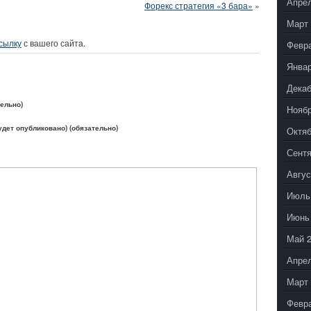
Апрел
Форекс стратегия «3 бара»
»
Март 
сылку
с вашего сайта.
Февр
Январ
Декаб
тельно)
Ноябр
удет опубликовано) (обязательно)
Октяб
Сентя
Авгус
Июль
Июнь
Май 
Апрел
Март 
Февр