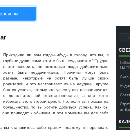
сервисом
аг
СВЕ
Приходило ли вам когда-нибудь в голову, что вы, в
глубине души, сами хотите быть неудачником? Трудно
Гибри
в это поверить, но некоторые люди действительно
MACD
хотят быть неудачниками. Причины могут быть
Скаль
разные, некоторые не хотят быть лучше своих
родителей и это настраивает их на неудачи, другие
Инди
боятся успеха, потому что успех у них ассоциируется
Совет
с дополнительной ответственностью, а они хотят
избежать этого любой ценой. Но, если вы похожи на
Страт
большинство, то вы хотите добиться успеха. Как бы
от Д
и они приводят к убыткам, в эти моменты вы для себя
КАЛ
да вы становитесь себе врагом, поэтому я перечислю