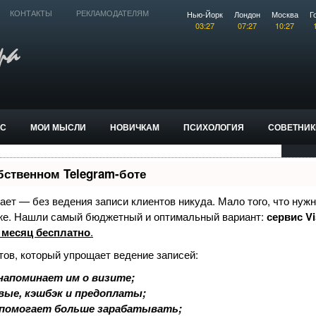
Нью-Йорк
Лондон
Москва
Г
КОНТАКТЫ
РЕКЛАМОДАТЕЛЯМ
03:27
07:27
10:27
КС
МОИ МЫСЛИ
НОВИЧКАМ
ПСИХОЛОГИЯ
СОВЕТНИК
бственном Telegram-боте
знает — без ведения записи клиентов никуда. Мало того, что нужн
оже. Нашли самый бюджетный и оптимальный вариант:
сервис Vi
 месяц бесплатно
.
тов, который упрощает ведение записей:
напоминает им о визите;
вые, кэшбэк и предоплаты;
 помогает больше зарабатывать;