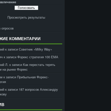
звлечение
Просмотреть результаты
 опросов
ЖИЕ КОММЕНТАРИИ
рий
к записи
Советник «Milky Way»
ич
к записи
Форекс стратегия 100 ЕМА
ий Л.
к записи
Как перестать терять
и на рынке Форекс
ам
к записи
Прибыльная Форекс-
егия
рий
к записи
187 вопросов Александру
кову
ИВ