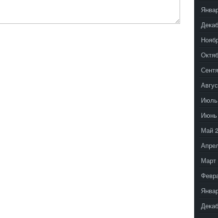
Январ
Декаб
Ноябр
Октяб
Сентя
Авгус
Июль
Июнь
Май 
Апрел
Март 
Февр
Январ
Декаб