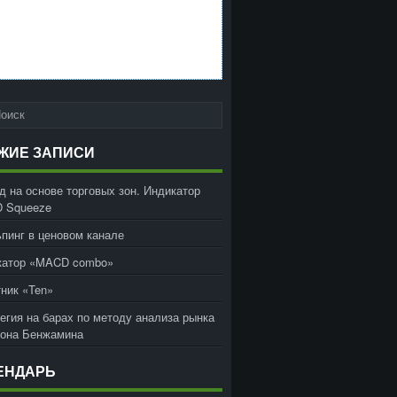
ЖИЕ ЗАПИСИ
д на основе торговых зон. Индикатор
 Squeeze
пинг в ценовом канале
катор «MACD combo»
ник «Ten»
егия на барах по методу анализа рынка
жона Бенжамина
ЕНДАРЬ