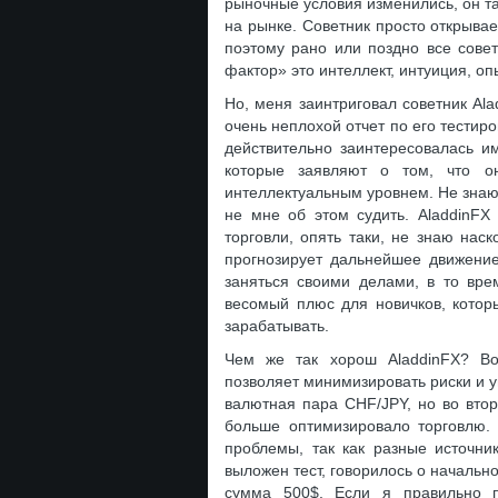
рыночные условия изменились, он та
на рынке. Советник просто открыва
поэтому рано или поздно все сове
фактор» это интеллект, интуиция, опы
Но, меня заинтриговал советник Ala
очень неплохой отчет по его тестиро
действительно заинтересовалась и
которые заявляют о том, что о
интеллектуальным уровнем. Не знаю
не мне об этом судить. AladdinFX
торговли, опять таки, не знаю нас
прогнозирует дальнейшее движение
заняться своими делами, в то врем
весомый плюс для новичков, которы
зарабатывать.
Чем же так хорош AladdinFX? Во-
позволяет минимизировать риски и 
валютная пара CHF/JPY, но во вто
больше оптимизировало торговлю
проблемы, так как разные источн
выложен тест, говорилось о начально
сумма 500$. Если я правильно п