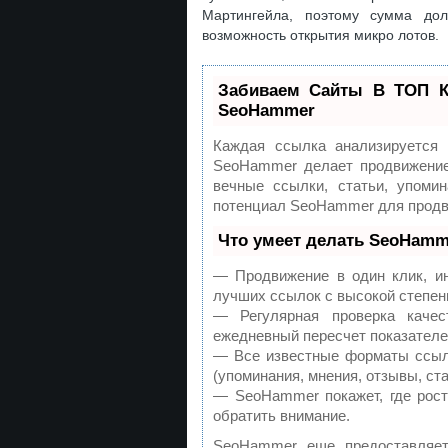
Мартингейла, поэтому сумма до
возможность открытия микро лотов.
Забиваем Сайты В ТОП К
SeoHammer
Каждая ссылка анализируется
SeoHammer делает продвижение
вечные ссылки, статьи, упомин
потенциал SeoHammer для продв
Что умеет делать SeoHamm
— Продвижение в один клик, ин
лучших ссылок с высокой степен
— Регулярная проверка каче
ежедневный пересчет показателей
— Все известные форматы ссыло
(упоминания, мнения, отзывы, ста
— SeoHammer покажет, где рост
обратить внимание.
SeoHammer еще предоставляе