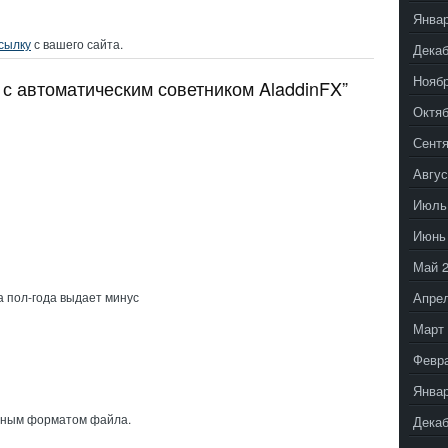
Январ
сылку
с вашего сайта.
Декаб
Ноябр
 с автоматическим советником AladdinFX”
Октяб
Сентя
Авгус
Июль
Июнь
Май 
Апрел
а пол-года выдает минус
Март 
Февр
Январ
ужным форматом файла.
Декаб