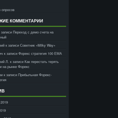
 опросов
ЖИЕ КОММЕНТАРИИ
 записи
Переход с демо счета на
ьный
рий
к записи
Советник «Milky Way»
ич
к записи
Форекс стратегия 100 ЕМА
ий Л.
к записи
Как перестать терять
и на рынке Форекс
ам
к записи
Прибыльная Форекс-
егия
ИВ
 2019
2019