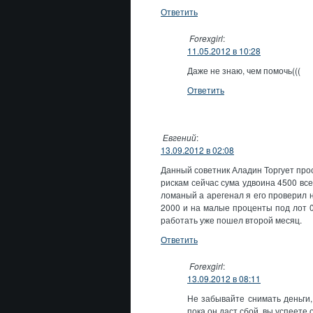
Ответить
Forexgirl
:
11.05.2012 в 10:28
Даже не знаю, чем помочь(((
Ответить
Евгений
:
13.09.2012 в 02:08
Данный советник Аладин Торгует про
рискам сейчас сума удвоина 4500 все
ломаный а арегенал я его проверил н
2000 и на малые проценты под лот 0
работать уже пошел второй месяц.
Ответить
Forexgirl
:
13.09.2012 в 08:11
Не забывайте снимать деньги,
пока он даст сбой, вы успеете 