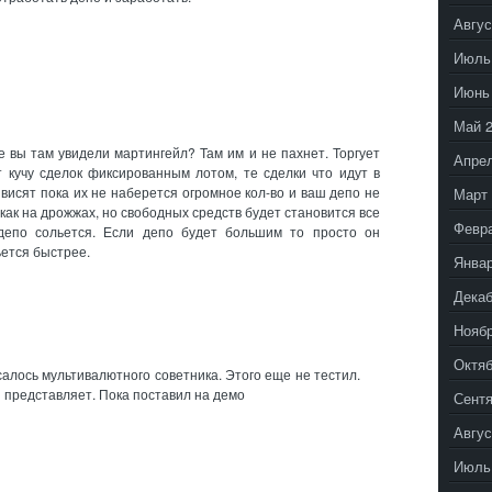
Авгус
Июль
Июнь
Май 
е вы там увидели мартингейл? Там им и не пахнет. Торгует
Апрел
 кучу сделок фиксированным лотом, те сделки что идут в
висят пока их не наберется огромное кол-во и ваш депо не
Март 
 как на дрожжах, но свободных средств будет становится все
Февр
епо сольется. Если депо будет большим то просто он
ется быстрее.
Январ
Декаб
Ноябр
Октяб
алось мультивалютного советника. Этого еще не тестил.
я представляет. Пока поставил на демо
Сентя
Авгус
Июль