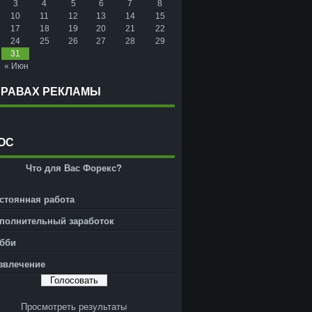
3
4
5
6
7
8
10
11
12
13
14
15
17
18
19
20
21
22
24
25
26
27
28
29
31
« Июн
ПРАВАХ РЕКЛАМЫ
ОС
Что для Вас Форекс?
стоянная работа
полнительный заработок
бби
звлечение
Просмотреть результаты