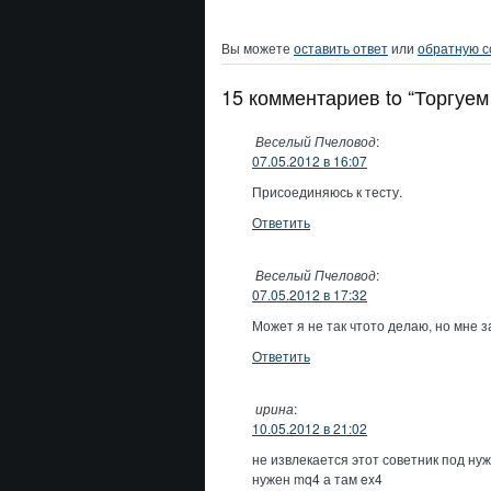
Вы можете
оставить ответ
или
обратную с
15 комментариев to “Торгуем
Веселый Пчеловод
:
07.05.2012 в 16:07
Присоединяюсь к тесту.
Ответить
Веселый Пчеловод
:
07.05.2012 в 17:32
Может я не так чтото делаю, но мне з
Ответить
ирина
:
10.05.2012 в 21:02
не извлекается этот советник под н
нужен mq4 а там ex4