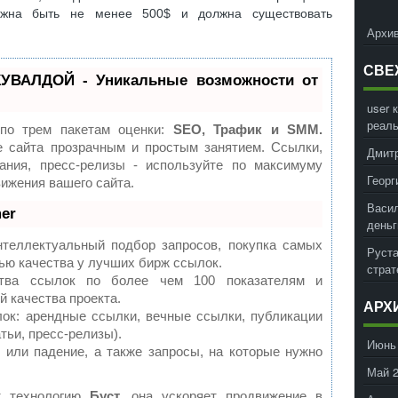
лжна быть не менее 500$ и должна существовать
Архив
СВЕ
УВАЛДОЙ - Уникальные возможности от
user
к
реал
 по трем пакетам оценки:
SEO, Трафик и SMM.
 сайта прозрачным и простым занятием. Ссылки,
Дмит
ания, пресс-релизы - используйте по максимуму
Георг
ижения вашего сайта.
Васил
er
деньг
теллектуальный подбор запросов, покупка самых
Руст
ью качества у лучших бирж ссылок.
страт
ства ссылок по более чем 100 показателям и
 качества проекта.
АРХ
к: арендные ссылки, вечные ссылки, публикации
тьи, пресс-релизы).
Июнь
 или падение, а также запросы, на которые нужно
Май 
т технологию
Буст
, она ускоряет продвижение в