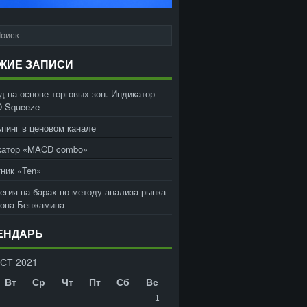
ЖИЕ ЗАПИСИ
д на основе торговых зон. Индикатор
 Squeeze
пинг в ценовом канале
катор «MACD combo»
ник «Ten»
егия на барах по методу анализа рынка
жона Бенжамина
ЕНДАРЬ
СТ 2021
Вт
Ср
Чт
Пт
Сб
Вс
1