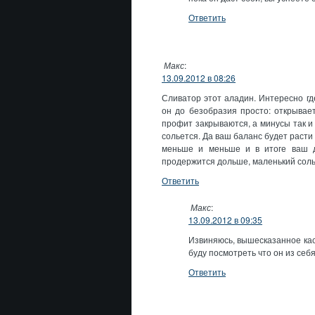
Ответить
Макс
:
13.09.2012 в 08:26
Сливатор этот аладин. Интересно гд
он до безобразия просто: открывает
профит закрываются, а минусы так и 
сольется. Да ваш баланс будет расти
меньше и меньше и в итоге ваш д
продержится дольше, маленький соль
Ответить
Макс
:
13.09.2012 в 09:35
Извиняюсь, вышесказанное кас
буду посмотреть что он из себ
Ответить