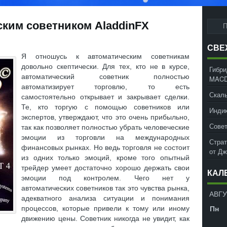
ским советником AladdinFX
СВЕ
Я отношусь к автоматическим советникам
довольно скептически. Для тех, кто не в курсе,
Гибри
автоматический советник полностью
MACD
автоматизирует торговлю, то есть
Скаль
самостоятельно открывает и закрывает сделки.
Те, кто торгую с помощью советников или
Инди
экспертов, утверждают, что это очень прибыльно,
Совет
так как позволяет полностью убрать человеческие
эмоции из торговли на международных
Страт
финансовых рынках. Но ведь торговля не состоит
от Д
из одних только эмоций, кроме того опытный
трейдер умеет достаточно хорошо держать свои
КАЛ
эмоции под контролем. Чего нет у
автоматических советников так это чувства рынка,
АВГУ
адекватного анализа ситуации и понимания
Пн
процессов, которые привели к тому или иному
движению цены. Советник никогда не увидит, как