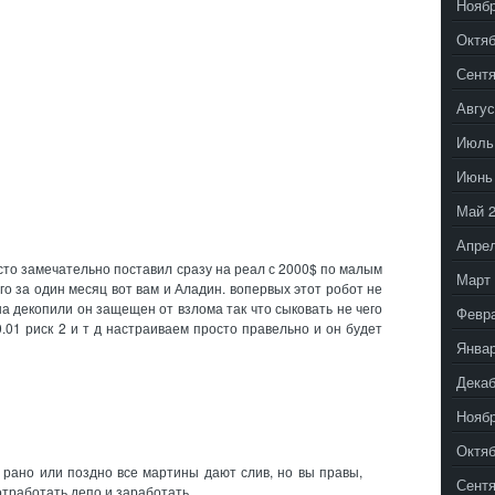
Ноябр
Октяб
Сентя
Авгус
Июль
Июнь
Май 
Апрел
сто замечательно поставил сразу на реал с 2000$ по малым
Март 
го за один месяц вот вам и Аладин. вопервых этот робот не
а декопили он защещен от взлома так что сыковать не чего
Февр
.01 риск 2 и т д настраиваем просто правельно и он будет
Январ
Декаб
Ноябр
Октяб
 рано или поздно все мартины дают слив, но вы правы,
Сентя
отработать депо и заработать.