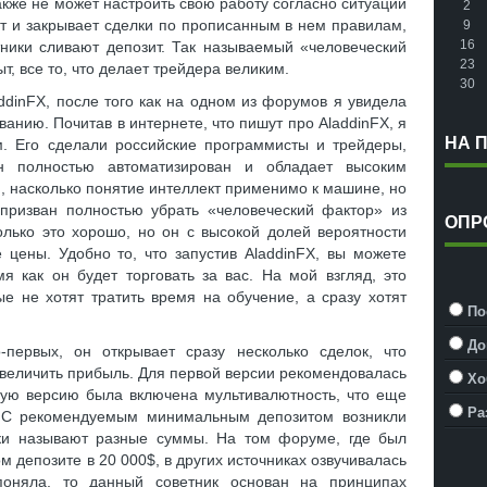
кже не может настроить свою работу согласно ситуации
2
ет и закрывает сделки по прописанным в нем правилам,
9
16
тники сливают депозит. Так называемый «человеческий
23
т, все то, что делает трейдера великим.
30
ddinFX, после того как на одном из форумов я увидела
ванию. Почитав в интернете, что пишут про AladdinFX, я
НА 
м. Его сделали российские программисты и трейдеры,
н полностью автоматизирован и обладает высоким
, насколько понятие интеллект применимо к машине, но
 призван полностью убрать «человеческий фактор» из
ОПР
колько это хорошо, но он с высокой долей вероятности
 цены. Удобно то, что запустив AladdinFX, вы можете
я как он будет торговать за вас. На мой взгляд, это
е не хотят тратить время на обучение, а сразу хотят
По
До
первых, он открывает сразу несколько сделок, что
увеличить прибыль. Для первой версии рекомендовалась
Хо
рую версию была включена мультивалютность, что еще
Ра
. С рекомендуемым минимальным депозитом возникли
ики называют разные суммы. На том форуме, где был
м депозите в 20 000$, в других источниках озвучивалась
оняла, то данный советник основан на принципах