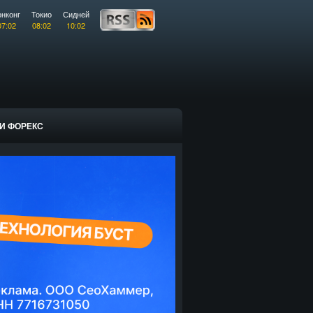
онконг
Токио
Сидней
07:02
08:02
10:02
И ФОРЕКС