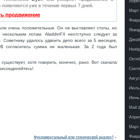
Апрел
ы появляются уже в течение первых 7 дней.
Март 
ть продвижение
Февр
ыли очень положительные. Он не выставляет стопы, но
Январ
нескольким лотам. AladdinFX неотступно следует за
Декаб
. Советнику удалось удвоить депо всего за 5 месяцев,
0$ согласитесь сумма не маленькая. За 2 года был
Ноябр
Октяб
существует, хотя говорить, конечно, рано. Вот скачала
Сентя
рисоединяйтесь!
Авгус
Июль
Июнь
Май 
Апрел
Март 
Февр
Фундаментальный или технический анализ?
»