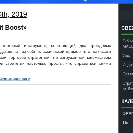
0th, 2019
it Boost»
СВЕ
Гибри
 торговый инструмент, сочетающий два трендовых
MACD
едставляет из себя классический пример того, как всего
Скаль
ей торговой стратегией, не загруженной множеством
ой стратегии настолько просты, что справиться сними
Инди
Совет
Комментариев нет »
Страт
от Д
КАЛ
ФЕВР
Пн