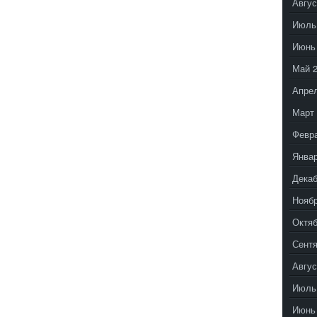
Авгус
Июль
Июнь
Май 
Апрел
Март 
Февр
Январ
Декаб
Ноябр
Октяб
Сентя
Авгус
Июль
Июнь