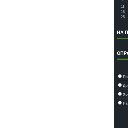
4
11
18
25
НА 
ОПР
По
До
Хо
Ра