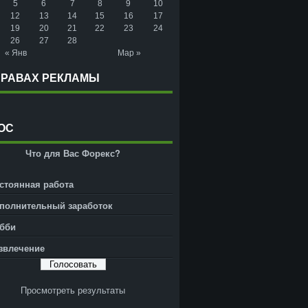
5
6
7
8
9
10
12
13
14
15
16
17
19
20
21
22
23
24
26
27
28
« Янв
Мар »
ПРАВАХ РЕКЛАМЫ
ОС
Что для Вас Форекс?
стоянная работа
полнительный заработок
бби
звлечение
Просмотреть результаты