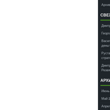
Архив
СВЕ
Дмит
Георг
Васил
деньг
Руст
страт
Дмит
Резвя
АРХ
Июнь
Май 
Апрел