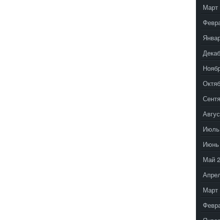
Март 
Февр
Январ
Декаб
Ноябр
Октяб
Сентя
Авгус
Июль
Июнь
Май 
Апрел
Март 
Февр