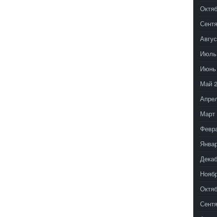
Октяб
Сентя
Авгус
Июль
Июнь
Май 
Апрел
Март 
Февр
Январ
Декаб
Ноябр
Октяб
Сентя