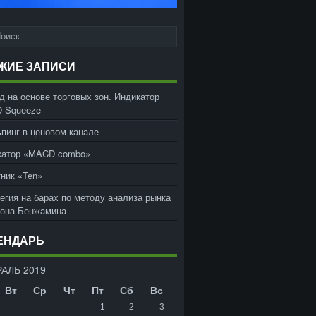
ЖИЕ ЗАПИСИ
д на основе торговых зон. Индикатор
 Squeeze
пинг в ценовом канале
катор «MACD combo»
ник «Ten»
егия на барах по методу анализа рынка
жона Бенжамина
ЕНДАРЬ
АЛЬ 2019
Вт
Ср
Чт
Пт
Сб
Вс
1
2
3