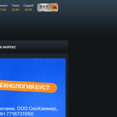
онконг
Токио
Сидней
21:54
22:54
00:54
И ФОРЕКС