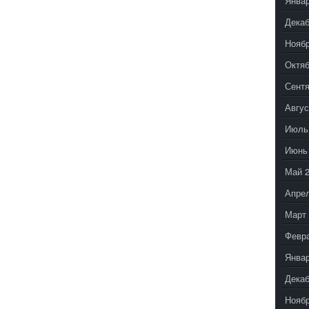
Январ
Декаб
Ноябр
Октяб
Сентя
Авгус
Июль
Июнь
Май 
Апрел
Март 
Февр
Январ
Декаб
Ноябр